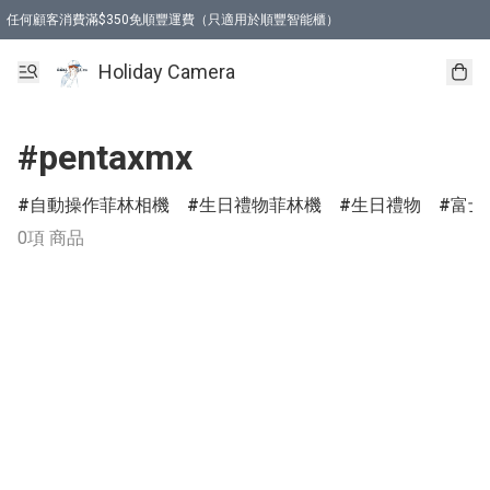
任何顧客消費滿$350免順豐運費（只適用於順豐智能櫃）
Holiday Camera
#pentaxmx
自動操作菲林相機
生日禮物菲林機
生日禮物
富士
0項 商品