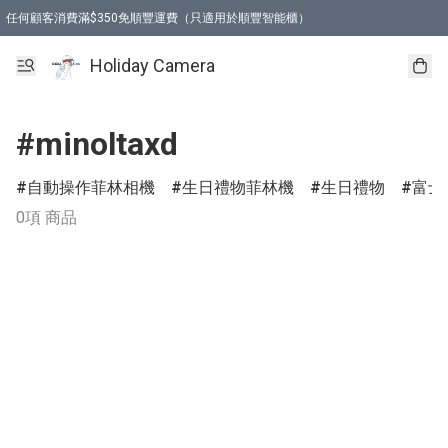
任何顧客消費滿$350免順豐運費（只適用於順豐智能櫃）
Holiday Camera
#minoltaxd
自動操作菲林相機
生日禮物菲林機
生日禮物
富士
0項 商品