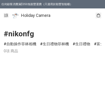
任何顧客消費滿$350免順豐運費（只適用於順豐智能櫃）
Holiday Camera
#nikonfg
自動操作菲林相機
生日禮物菲林機
生日禮物
富士
0項 商品