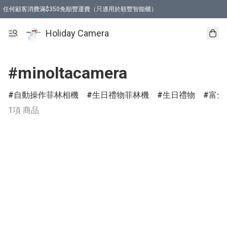
任何顧客消費滿$350免順豐運費（只適用於順豐智能櫃）
Holiday Camera
#minoltacamera
自動操作菲林相機
生日禮物菲林機
生日禮物
富士
1項 商品