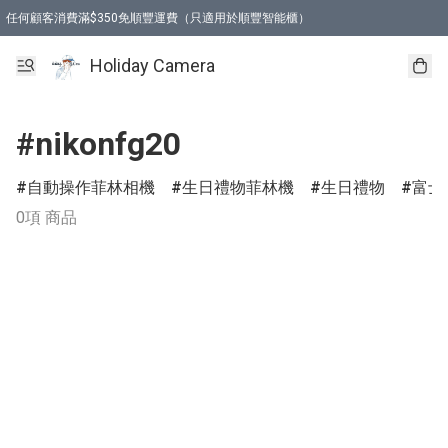
任何顧客消費滿$350免順豐運費（只適用於順豐智能櫃）
Holiday Camera
#nikonfg20
自動操作菲林相機
生日禮物菲林機
生日禮物
富士
0項 商品