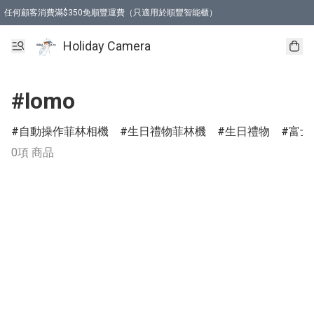
任何顧客消費滿$350免順豐運費（只適用於順豐智能櫃）
Holiday Camera
#lomo
自動操作菲林相機
生日禮物菲林機
生日禮物
富士
0項 商品