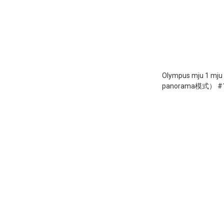
Olympus mju 1 mj
panorama模式） #