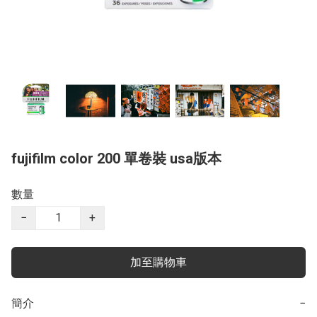
fujifilm color 200 單卷裝 usa版本
數量
−
+
加至購物車
簡介
−