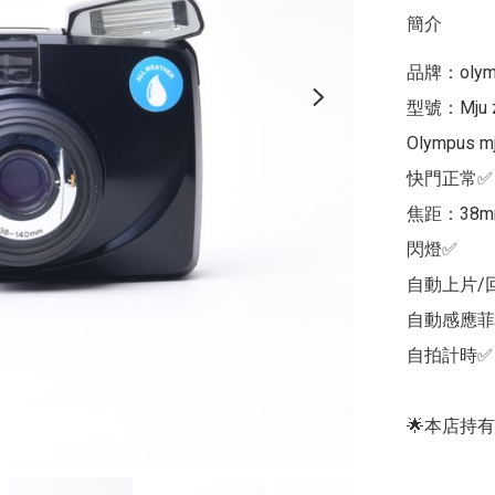
簡介
品牌：olymp
型號：Mju 
Olympus 
快門正常✅

焦距：38mm
閃燈✅

自動上片/回
自動感應菲
自拍計時✅

🌟本店持有