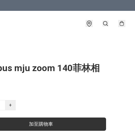
pus mju zoom 140菲林相
+
加至購物車