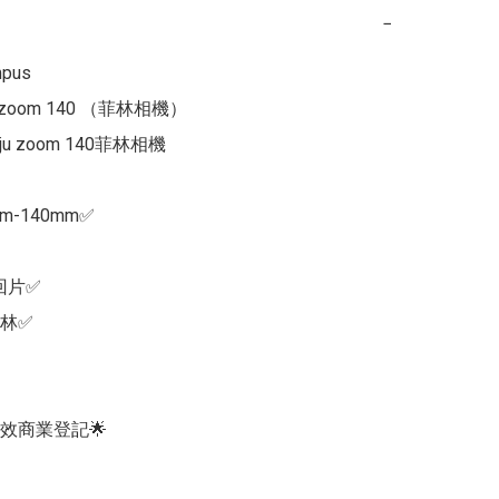
−
us

zoom 140 （菲林相機）

mju zoom 140菲林相機

-140mm✅

片✅

林✅

效商業登記🌟
