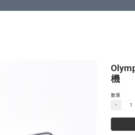
Olym
機
數量
−