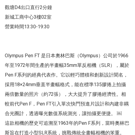
觀塘D4出口直行2分鐘

新城工商中心3樓02室

營業時間13:30-19:30

Olympus Pen FT 是日本奧林巴斯（Olympus）公司於1966
年至1972年間生產的半畫幅35mm單反相機（SLR），屬於
Pen F系列的經典代表作。它以輕巧體積和創新設計聞名，
採用18×24mm垂直半畫幅格式，能在標準135膠捲上拍攝
兩倍數量的照片（約72張），大大提升了膠捲經濟性。相
較前代Pen F，Pen FT引入單次快門預進片設計和內建非耦
合光圈計，透過曝光數值系統測光，讓拍攝更便捷。 ￼

這款相機的歷史可追溯至1963年的Pen F系列，當時奧林巴
斯旨在打造小型SLR系統，挑戰傳統全畫幅相機的笨重。