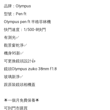
品牌：Olympus 

型號：Pen ft

Olympus pen ft 半格菲林機

快門速度：1/500-B快門

有測光✅

觀景窗乾淨✅

機身95新✅

可更換鏡頭設計👍

鏡頭Olympus zuiko 38mm f1.8

玻璃新淨✅

跟原裝鏡頭相機蓋

🌟一個月免費保養🌟

可到門市購買
