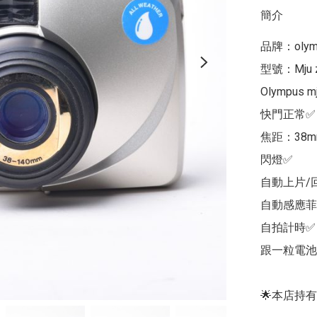
簡介
品牌：olymp
型號：Mju z
Olympus m
快門正常✅

焦距：38mm
閃燈✅

自動上片/回
自動感應菲
自拍計時✅

跟一粒電池Cr
🌟本店持有