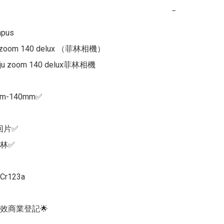
−
us

oom 140 delux （菲林相機）

ju zoom 140 delux菲林相機

-140mm✅

片✅

林✅

123a

效商業登記🌟
