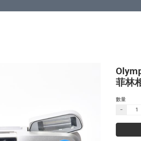
Olymp
菲林
數量
−