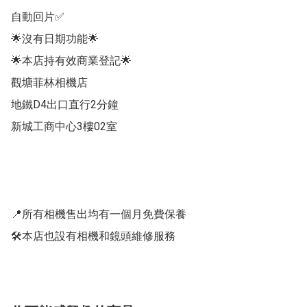
自動回片✅

🌟沒有日期功能🌟

🌟本店持有效商業登記🌟

觀塘菲林相機店

地鐵D4出口直行2分鐘

新城工商中心3樓02室

📍所有相機售出均有一個月免費保養

🛠️本店也設有相機和鏡頭維修服務