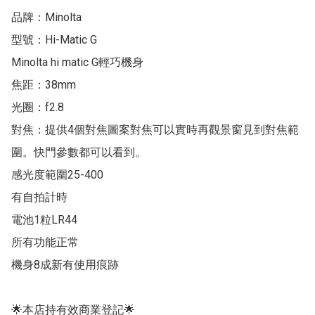
品牌：Minolta 

型號：Hi-Matic G

Minolta hi matic G輕巧機身

焦距：38mm

光圈：f2.8

對焦：提供4個對焦圖案對焦可以實時再觀景窗見到對焦範
圍。快門參數都可以看到。

感光度範圍25-400

有自拍計時

電池1粒LR44

所有功能正常

機身8成新有使用痕跡

🌟本店持有效商業登記🌟
