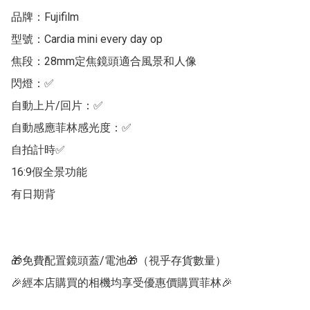
品牌：Fujifilm

型號：Cardia mini every day op

焦段：28mm定焦鏡頭適合風景和人像

閃燈：✅

自動上片/回片：✅

自動感應菲林感光度：✅

自拍計時✅

16:9假全景功能

有日期背

🎁免費配置鏡頭蓋/電池🎁（視乎存貨數量）

🎉經本店購買的相機均享受優惠價購買菲林🎉
