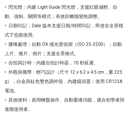
•  閃光燈：內建 Light Guide 閃光燈，支援紅眼減輕、自
動、強制、關閉等模式；有效距離隨變焦調整。  

•  日期印記：Date 版本支援日期/時間印記，即使在全景模
式下也能使用。  

•  膠捲處理：自動 DX 感光度偵測（ISO 25-3200）；自動
上片、捲片、倒片；支援全景格式。  

•  自拍與計時：內建自拍計時器，10 秒延遲。 

•  外觀與攜帶：輕巧設計（尺寸 12 x 6.2 x 4.5 cm，重 225 
g），白金與鈦色雙色調外殼，內建鏡頭蓋；使用 CR123A 
電池。  

•  其他便利：易用轉盤操作、自動重捲功能，適合初學者與
進階使用者。