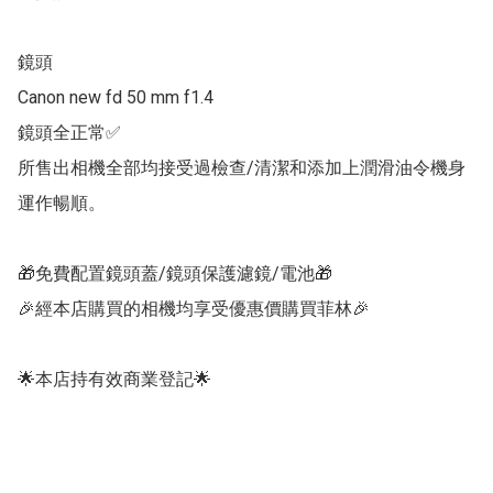
鏡頭

Canon new fd 50 mm f1.4

鏡頭全正常✅

所售出相機全部均接受過檢查/清潔和添加上潤滑油令機身
運作暢順。

🎁免費配置鏡頭蓋/鏡頭保護濾鏡/電池🎁

🎉經本店購買的相機均享受優惠價購買菲林🎉

🌟本店持有效商業登記🌟
