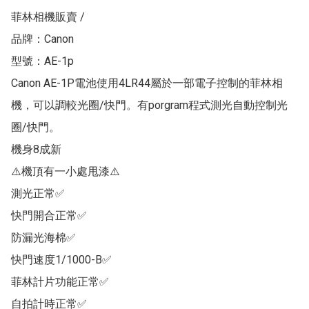
菲林相機販賣 /

品牌：Canon

型號：AE-1p

Canon AE-1P電池使用4LR44屬於一部電子控制的菲林相
機，可以調較光圈/快門。有porgram程式測光自動控制光
圈/快門。

機身8成新

⚠️機頂有一小處甩漆⚠️

測光正常✅

快門開合正常✅

防漏光海棉✅

快門速度1/1000-B✅

菲林計片功能正常✅

自拍計時正常✅
